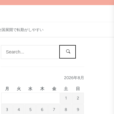
全国展開で転勤がしやすい
2026年8月
月
火
水
木
金
土
日
1
2
3
4
5
6
7
8
9